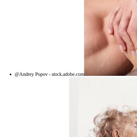
@Andrey Popov - stock.adobe.com