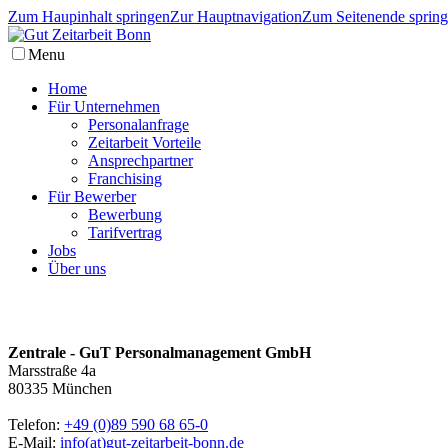
Zum Haupinhalt springen
Zur Hauptnavigation
Zum Seitenende sprin
Menu
Home
Für Unternehmen
Personalanfrage
Zeitarbeit Vorteile
Ansprechpartner
Franchising
Für Bewerber
Bewerbung
Tarifvertrag
Jobs
Über uns
Zentrale - GuT Personalmanagement GmbH
Marsstraße 4a
80335 München
Telefon:
+49 (0)89 590 68 65-0
E-Mail:
info(at)gut-zeitarbeit-bonn.de